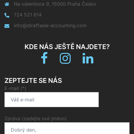
Na valentince 9, 15000 Praha Česko
724 521 614
info@diraffaele-accounting.com
KDE NÁS JEŠTĚ NAJDETE?
Facebook
Instagram
linkedin
ZEPTEJTE SE NÁS
E-mail (*)
Zpráva (zadejte své jméno)